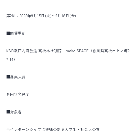
第2回：2026年9月15日(火)〜9月18日(金)
■開催場所
KSB瀬戸内海放送 高松本社別館 make SPACE（香川県高松市上之町2-
7-14）
■募集人員
各回12名程度
■対象者
当インターンシップに興味のある大学生・社会人の方