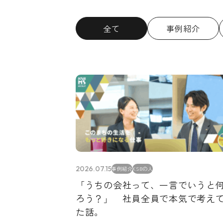
全て
事例紹介
2026.07.15
事例紹介
KSBの人
「うちの会社って、一言でいうと
ろう？」 社員全員で本気で考え
た話。