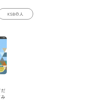
KSBの人
何だ
てみ